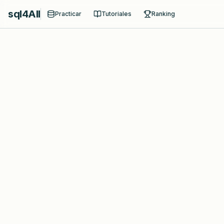
sql4All
Practicar
Tutoriales
Ranking
ALTER TABLE - Agregar
Avanzado
DDL
CHECK
Agrega una constraint CHECK a la tabla
"productos_venta" para que el precio sea
siempre mayor a 0.
Detalles
Este ejercicio te enseñará:
1. Validar datos con CHECK constraints
2. Definir reglas de negocio a nivel de base de datos
3. Prevenir datos inválidos automáticamente
Ejemplo
Entrada:
Tabla "productos_venta" sin validación
de precio